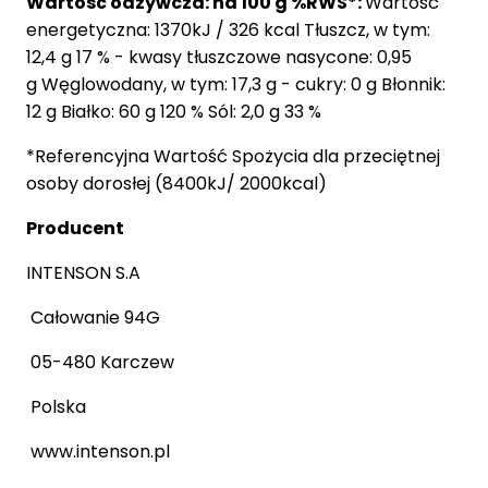
Wartość odżywcza: na 100 g %RWS*:
Wartość
energetyczna: 1370kJ / 326 kcal Tłuszcz, w tym:
12,4 g 17 % - kwasy tłuszczowe nasycone: 0,95
g Węglowodany, w tym: 17,3 g - cukry: 0 g Błonnik:
12 g Białko: 60 g 120 % Sól: 2,0 g 33 %
*Referencyjna Wartość Spożycia dla przeciętnej
osoby dorosłej (8400kJ/ 2000kcal)
Producent
INTENSON S.A
Całowanie 94G
05-480 Karczew
Polska
www.intenson.pl