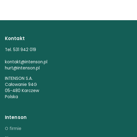
Kontakt
Tel. 531 942 019
kontakt@intenson.pl
hurt@intenson.pl
INTENSON S.A.
Całowanie 94G
05-480 Karczew
Polska
Intenson
O firmie