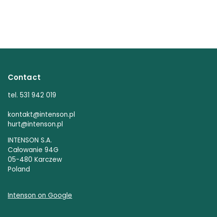
Contact
tel. 531 942 019
kontakt@intenson.pl
hurt@intenson.pl
INTENSON S.A.
Całowanie 94G
05-480 Karczew
Poland
Intenson on Google