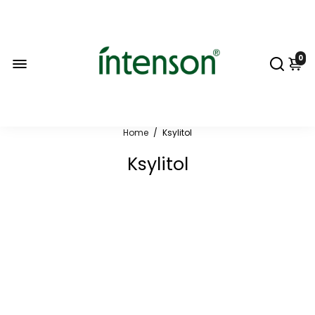
0
Home
/
Ksylitol
Ksylitol