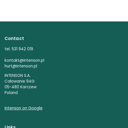
Contact
tel. 531 942 019
kontakt@intenson.pl
hurt@intenson.pl
INTENSON S.A.
Całowanie 94G
05-480 Karczew
Poland
Intenson on Google
Links